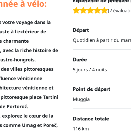
Expérience de première
nnée à vélo:
(2 évaluat
z votre voyage dans la
Départ
uste à l'extérieur de
Quotidien à partir du mar
une charmante
, avec la riche histoire de
Durée
 austro-hongrois.
 des villes pittoresques
5 jours / 4 nuits
nfluence vénitienne
hitecture vénitienne et
Point de départ
pittoresque place Tartini
Muggia
 de Portorož.
e, explorez le cœur de la
Distance totale
lles comme Umag et Poreč,
116 km